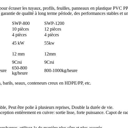
ilisé pour écraser les tuyaux, profils, feuilles, panneaux en plas
, garantie de qualité à long terme période, des performances stables et un
SWP-800
SWP-1200
10 pièces
12 pièces
4 pièces
4 pièces
45 kW
55kw
12 mm
12mm
9Crsi
9Crsi
650-800
eure
800-1000kg/heure
kg/heure
es, barils, seaux, conteneurs creux en HDPE/PP, etc.
able, Peut être polie à plusieurs reprises, Double la durée de vie.
eption entièrement en cuivre: sortie lisse, forte puissance. Capot de rad
urcharges, utilisez-la de manière plus sûre et plus assurée.