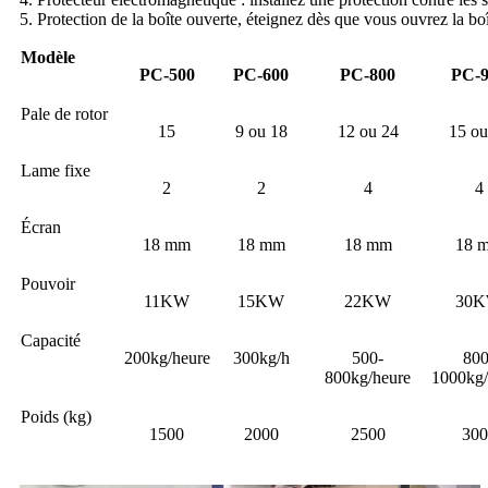
5. Protection de la boîte ouverte, éteignez dès que vous ouvrez la bo
Modèle
PC-500
PC-600
PC-800
PC-9
Pale de rotor
15
9 ou 18
12 ou 24
15 ou
Lame fixe
2
2
4
4
Écran
18 mm
18 mm
18 mm
18 
Pouvoir
11KW
15KW
22KW
30
Capacité
200kg/heure
300kg/h
500-
800
800kg/heure
1000kg/
Poids (kg)
1500
2000
2500
300