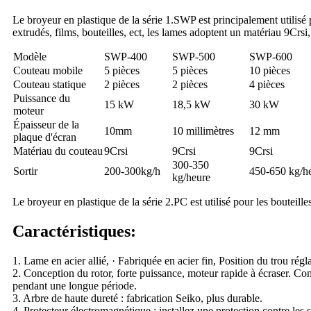
Le broyeur en plastique de la série 1.SWP est principalement ut
extrudés, films, bouteilles, ect, les lames adoptent un matériau 9Crsi
Modèle
SWP-400
SWP-500
SWP-
60
0
Couteau mobile
5 pièces
5 pièces
10 pièces
Couteau statique
2 pièces
2 pièces
4 pièces
Puissance du
15 kW
18,5 kW
30 kW
moteur
Épaisseur de la
10mm
10 millimètres
12 mm
plaque d'écran
Matériau du couteau
9Crsi
9Crsi
9Crsi
300-350
Sortir
200-300kg/h
450-650 kg/h
kg/heure
Le broyeur en plastique de la série 2.PC est utilisé pour les bouteill
Caractéristiques:
1. Lame en acier allié, · Fabriquée en acier fin, Position du trou régl
2. Conception du rotor, forte puissance, moteur rapide à écraser. Conc
pendant une longue période.
3. Arbre de haute dureté : fabrication Seiko, plus durable.
4. Protecteur électromagnétique : installez une protection contre les s