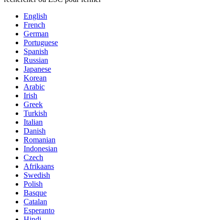
English
French
German
Portuguese
Spanish
Russian
Japanese
Korean
Arabic
Irish
Greek
Turkish
Italian
Danish
Romanian
Indonesian
Czech
Afrikaans
Swedish
Polish
Basque
Catalan
Esperanto
Hindi